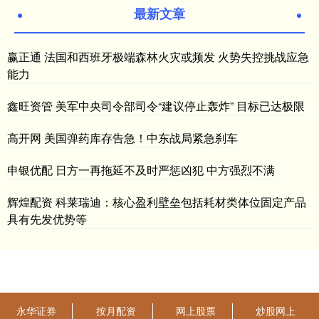
最新文章
赢正通 法国和西班牙极端森林火灾或频发 火势失控挑战应急
能力
鑫旺资管 美军中央司令部司令“建议停止轰炸” 目标已达极限
高开网 美国弹药库存告急！中东战局紧急刹车
申银优配 日方一再拖延不及时严惩凶犯 中方强烈不满
辉煌配资 科莱瑞迪：核心盈利壁垒包括耗材类体位固定产品
具有先发优势等
永华证券
按月配资
网上股票
炒股网上