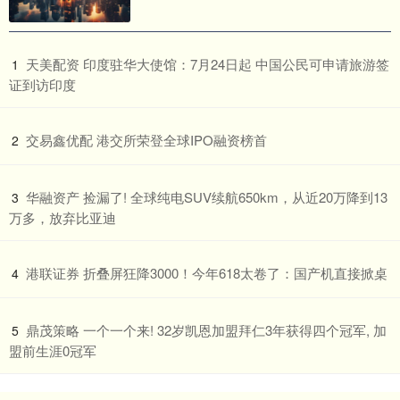
​天美配资 印度驻华大使馆：7月24日起 中国公民可申请旅游签
1
证到访印度
​交易鑫优配 港交所荣登全球IPO融资榜首
2
​华融资产 捡漏了! 全球纯电SUV续航650km，从近20万降到13
3
万多，放弃比亚迪
​港联证券 折叠屏狂降3000！今年618太卷了：国产机直接掀桌
4
​鼎茂策略 一个一个来! 32岁凯恩加盟拜仁3年获得四个冠军, 加
5
盟前生涯0冠军