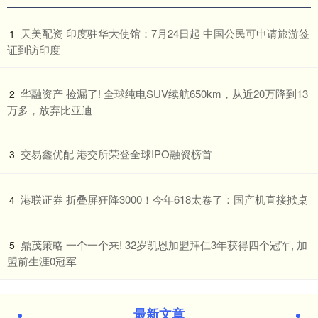
​天美配资 印度驻华大使馆：7月24日起 中国公民可申请旅游签
1
证到访印度
​华融资产 捡漏了! 全球纯电SUV续航650km，从近20万降到13
2
万多，放弃比亚迪
​交易鑫优配 港交所荣登全球IPO融资榜首
3
​港联证券 折叠屏狂降3000！今年618太卷了：国产机直接掀桌
4
​鼎茂策略 一个一个来! 32岁凯恩加盟拜仁3年获得四个冠军, 加
5
盟前生涯0冠军
最新文章