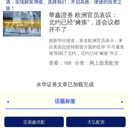
遇，实现财富增值。选择我们，开启高效、便捷的投资之
旅！
華鑫證券 欧洲官员哀叹：
北约已经“瘫痪”，连会议都
开不了
据新华社报道，多名欧洲官员表示，来
自美国总统特朗普方面的批评“不可避免
地”削弱了北约，北约已经“瘫痪”并正
在“走向分裂”，需要为此进行准备。 美国
查看：
168
分类：
网上股票配资
《政治报》4月....
永华证券文章已加载完成
话题标签
交易鑫优配
天弘配资