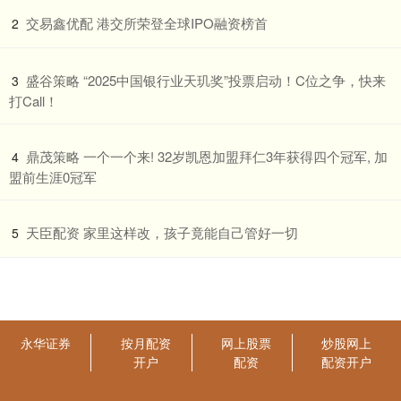
​交易鑫优配 港交所荣登全球IPO融资榜首
2
​盛谷策略 “2025中国银行业天玑奖”投票启动！C位之争，快来
3
打Call！
​鼎茂策略 一个一个来! 32岁凯恩加盟拜仁3年获得四个冠军, 加
4
盟前生涯0冠军
​天臣配资 家里这样改，孩子竟能自己管好一切
5
永华证券
按月配资
网上股票
炒股网上
开户
配资
配资开户