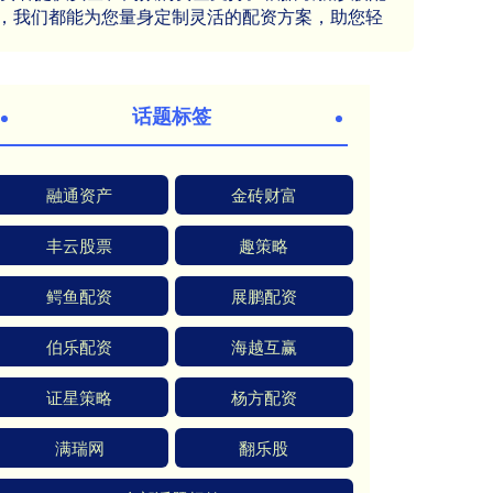
，我们都能为您量身定制灵活的配资方案，助您轻
话题标签
融通资产
金砖财富
丰云股票
趣策略
鳄鱼配资
展鹏配资
伯乐配资
海越互赢
证星策略
杨方配资
满瑞网
翻乐股