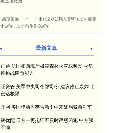
产机直接掀桌
​鼎茂策略 一个一个来! 32岁凯恩加盟拜仁3年获得
个冠军, 加盟前生涯0冠军
最新文章
赢正通 法国和西班牙极端森林火灾或频发 火势
失控挑战应急能力
鑫旺资管 美军中央司令部司令“建议停止轰炸” 目
标已达极限
高开网 美国弹药库存告急！中东战局紧急刹车
申银优配 日方一再拖延不及时严惩凶犯 中方强
烈不满