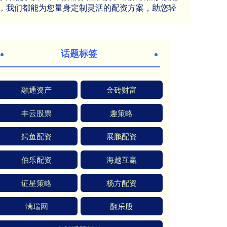
，我们都能为您量身定制灵活的配资方案，助您轻
话题标签
融通资产
金砖财富
丰云股票
趣策略
鳄鱼配资
展鹏配资
伯乐配资
海越互赢
证星策略
杨方配资
满瑞网
翻乐股