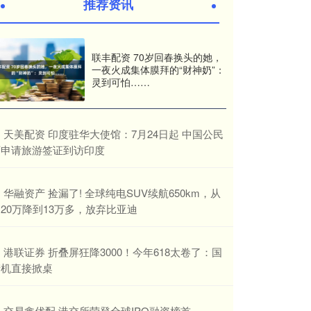
推荐资讯
联丰配资 70岁回春换头的她，
一夜火成集体膜拜的“财神奶”：
灵到可怕……
​天美配资 印度驻华大使馆：7月24日起 中国公民
可申请旅游签证到访印度
​华融资产 捡漏了! 全球纯电SUV续航650km，从
20万降到13万多，放弃比亚迪
​港联证券 折叠屏狂降3000！今年618太卷了：国
产机直接掀桌
​交易鑫优配 港交所荣登全球IPO融资榜首