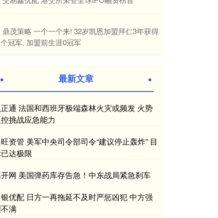
​鼎茂策略 一个一个来! 32岁凯恩加盟拜仁3年获得
个冠军, 加盟前生涯0冠军
最新文章
赢正通 法国和西班牙极端森林火灾或频发 火势
失控挑战应急能力
鑫旺资管 美军中央司令部司令“建议停止轰炸” 目
标已达极限
高开网 美国弹药库存告急！中东战局紧急刹车
申银优配 日方一再拖延不及时严惩凶犯 中方强
烈不满