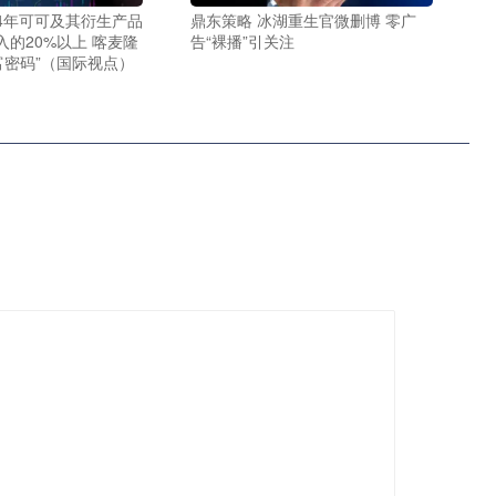
24年可可及其衍生产品
鼎东策略 冰湖重生官微删博 零广
的20%以上 喀麦隆
告“裸播”引关注
富密码”（国际视点）