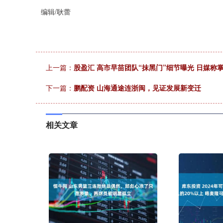
编辑/耿蕾
上一篇：
股盈汇 高市早苗团队“抹黑门”细节曝光 日媒称
下一篇：
鹏配资 山海通途连浙闽，见证发展新变迁
相关文章