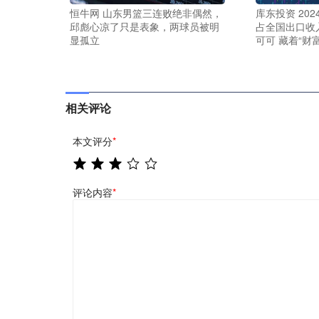
恒牛网 山东男篮三连败绝非偶然，
库东投资 20
邱彪心凉了只是表象，两球员被明
占全国出口收入
显孤立
可可 藏着“财
相关评论
本文评分
*
评论内容
*