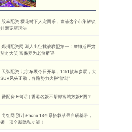
​股莘配资 樱花树下人宠同乐，青浦这个市集解锁
遛娃遛宠新玩法
​郑州配资网 湖人出征挑战联盟第一！詹姆斯严肃
东契奇大笑 富保罗为老詹辟谣
​天弘配资 北京车展今日开幕，1451款车参展，大
SUV风头正劲，各路势力火拼“智驾”
​爱配资 E句话 | 香港名媛不帮郭富城方媛P图？
​尚红网 预计iPhone 18全系搭载苹果自研基带，
解锁一项全新隐私功能！