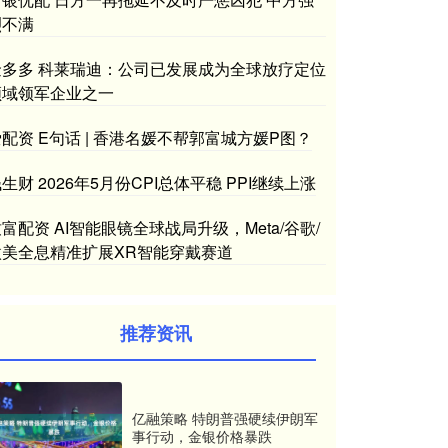
烈不满
金多多 科莱瑞迪：公司已发展成为全球放疗定位
领域领军企业之一
配资 E句话 | 香港名媛不帮郭富城方媛P图？
生财 2026年5月份CPI总体平稳 PPI继续上涨
富配资 AI智能眼镜全球战局升级，Meta/谷歌/
微美全息精准扩展XR智能穿戴赛道
推荐资讯
亿融策略 特朗普强硬续伊朗军
事行动，金银价格暴跌