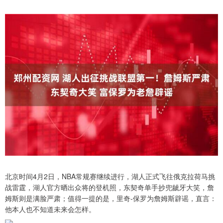
北京时间4月2日，NBA常规赛继续进行，湖人正式飞往俄克拉荷马挑
战雷霆，湖人官方晒出众将的登机照，东契奇单手抄兜龇牙大笑，詹
姆斯则是满脸严肃；值得一提的是，里奇-保罗为詹姆斯辟谣，直言：
他本人也不知道未来会怎样。