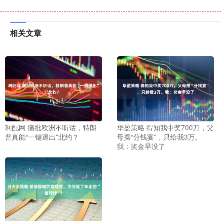
相关文章
利配网 痛批欧洲不听话，特朗
华盈策略 得知我中奖700万，父
普真能“一键退出”北约？
母摆“分钱宴”，只给我3万。
我：奖金早没了