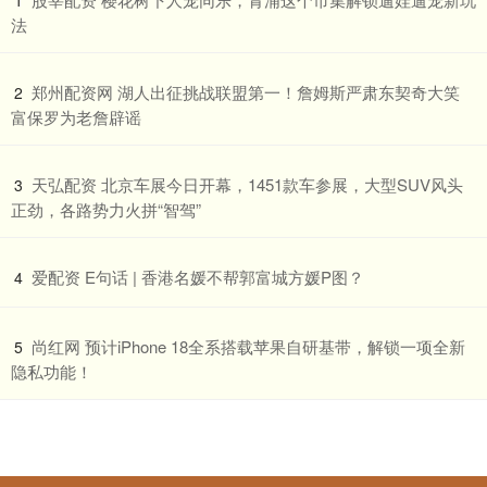
1
法
​郑州配资网 湖人出征挑战联盟第一！詹姆斯严肃东契奇大笑
2
富保罗为老詹辟谣
​天弘配资 北京车展今日开幕，1451款车参展，大型SUV风头
3
正劲，各路势力火拼“智驾”
​爱配资 E句话 | 香港名媛不帮郭富城方媛P图？
4
​尚红网 预计iPhone 18全系搭载苹果自研基带，解锁一项全新
5
隐私功能！