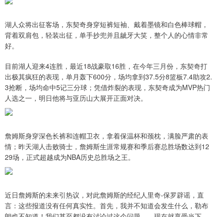
湖人众将出征客场，东契奇身穿短裤短袖、戴着墨镜和白色棒球帽，
背着双肩包，轻装出征，单手抄兜并且龇牙大笑，整个人的心情非常
好。
目前湖人迎来4连胜，最近18战豪取16胜，在今年三月份，东契奇打
出极其疯狂的表现，单月轰下600分，场均拿到37.5分8篮板7.4助攻2.
3抢断，场均命中5记三分球；凭借炸裂的表现，东契奇成为MVP热门
人选之一，明日他将与亚历山大展开正面对决。
詹姆斯身穿深色长裤和连帽卫衣，拿着保温杯和颈枕，满脸严肃的表
情；昨天湖人击败骑士，詹姆斯生涯常规赛和季后赛总胜场数达到12
29场，正式超越成为NBA历史总胜场之王。
近日詹姆斯的未来引热议，对此詹姆斯的经纪人里奇-保罗辟谣，直
言：这些报道没有任何真实性。首先，我并不知道会发生什么，勒布
朗也不知道！我们甚至都没有讨论过这个问题……现在就享受当下