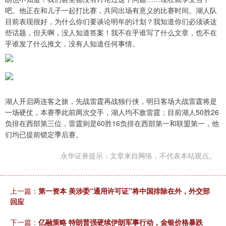
吧。他正在和儿子一起打比赛，共同出场有意义的比赛时间。湖人队
目前表现很好，为什么你们要谈论明年的计划？我知道你们必须谈这
些话题，但天啊，没人知道答案！我不在乎谁写了什么文章，也不在
乎谁发了什么推文，没有人知道任何事情。
湖人开启两连客之旅，先战雷霆再战独行侠，明日客场大战雷霆将是
一场硬仗，本赛季此前两次交手，湖人均不敌雷霆；目前湖人50胜26
负排在西部第三位，雷霆则是60胜16负排在西部第一和联盟第一，他
们均已提前锁定季后赛。
永华证券提示：文章来自网络，不代表本站观点。
上一篇：
第一资本 美涉委“通用许可证”将中国排除在外，外交部
回应
下一篇：
亿融策略 特朗普强硬续伊朗军事行动，金银价格暴跌