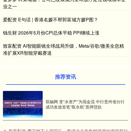
业之一
爱配资 E句话 | 香港名媛不帮郭富城方媛P图？
钱生财 2026年5月份CPI总体平稳 PPI继续上涨
致富配资 AI智能眼镜全球战局升级，Meta/谷歌/微美全息精
准扩展XR智能穿戴赛道
推荐资讯
双融网 变“水资产”为现金流 中行贵州省分行
成功发放首笔“取水权”质押贷款
​股莘配资 樱花树下人宠同乐，青浦这个市集解锁遛娃遛宠新玩