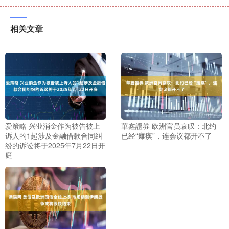
相关文章
爱策略 兴业消金作为被告被上
華鑫證券 欧洲官员哀叹：北约
诉人的1起涉及金融借款合同纠
已经“瘫痪”，连会议都开不了
纷的诉讼将于2025年7月22日开
庭