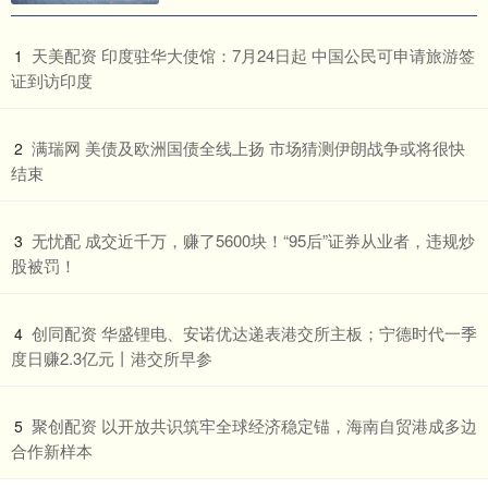
​天美配资 印度驻华大使馆：7月24日起 中国公民可申请旅游签
1
证到访印度
​满瑞网 美债及欧洲国债全线上扬 市场猜测伊朗战争或将很快
2
结束
​无忧配 成交近千万，赚了5600块！“95后”证券从业者，违规炒
3
股被罚！
​创同配资 华盛锂电、安诺优达递表港交所主板；宁德时代一季
4
度日赚2.3亿元丨港交所早参
​聚创配资 以开放共识筑牢全球经济稳定锚，海南自贸港成多边
5
合作新样本