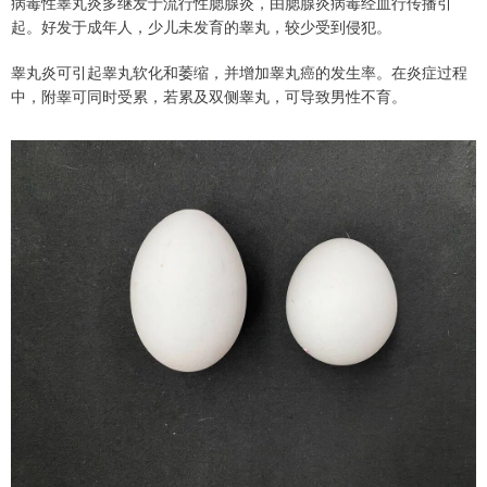
病毒性睾丸炎多继发于流行性腮腺炎，由腮腺炎病毒经血行传播引
起。好发于成年人，少儿未发育的睾丸，较少受到侵犯。
睾丸炎可引起睾丸软化和萎缩，并增加睾丸癌的发生率。在炎症过程
中，附睾可同时受累，若累及双侧睾丸，可导致男性不育。