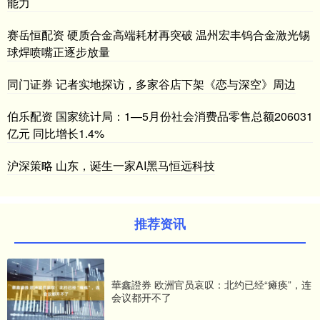
能力
赛岳恒配资 硬质合金高端耗材再突破 温州宏丰钨合金激光锡
球焊喷嘴正逐步放量
同门证券 记者实地探访，多家谷店下架《恋与深空》周边
伯乐配资 国家统计局：1—5月份社会消费品零售总额206031
亿元 同比增长1.4%
沪深策略 山东，诞生一家AI黑马恒远科技
推荐资讯
華鑫證券 欧洲官员哀叹：北约已经“瘫痪”，连
会议都开不了