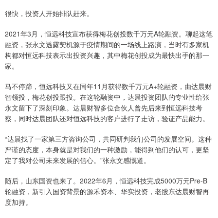
很快，投资人开始排队赶来。
2021年3月，恒远科技宣布获得梅花创投数千万元A轮融资。聊起这笔
融资，张永文透露契机源于疫情期间的一场线上路演，当时有多家机
构都对恒远科技表示出投资兴趣，其中梅花创投成为最快出手的那一
家。
马不停蹄，恒远科技又在同年11月获得数千万元A+轮融资，由达晨财
智领投，梅花创投跟投。在这轮融资中，达晨投资团队的专业性给张
永文留下了深刻印象。达晨财智多位合伙人曾先后来到恒远科技考
察，同时达晨团队还对恒远科技的客户进行了走访，验证产品能力。
“达晨找了一家第三方咨询公司，共同研判我们公司的发展空间。这种
严谨的态度，本身就是对我们的一种激励，能得到他们的认可，更坚
定了我对公司未来发展的信心。”张永文感慨道。
随后，山东国资也来了。2022年6月，恒远科技完成5000万元Pre-B
轮融资，新引入国资背景的源禾资本、华实投资，老股东达晨财智再
度加持。