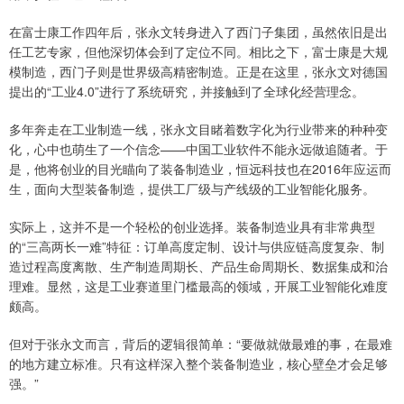
在富士康工作四年后，张永文转身进入了西门子集团，虽然依旧是出
任工艺专家，但他深切体会到了定位不同。相比之下，富士康是大规
模制造，西门子则是世界级高精密制造。正是在这里，张永文对德国
提出的“工业4.0”进行了系统研究，并接触到了全球化经营理念。
多年奔走在工业制造一线，张永文目睹着数字化为行业带来的种种变
化，心中也萌生了一个信念——中国工业软件不能永远做追随者。于
是，他将创业的目光瞄向了装备制造业，恒远科技也在2016年应运而
生，面向大型装备制造，提供工厂级与产线级的工业智能化服务。
实际上，这并不是一个轻松的创业选择。装备制造业具有非常典型
的“三高两长一难”特征：订单高度定制、设计与供应链高度复杂、制
造过程高度离散、生产制造周期长、产品生命周期长、数据集成和治
理难。显然，这是工业赛道里门槛最高的领域，开展工业智能化难度
颇高。
但对于张永文而言，背后的逻辑很简单：“要做就做最难的事，在最难
的地方建立标准。只有这样深入整个装备制造业，核心壁垒才会足够
强。”