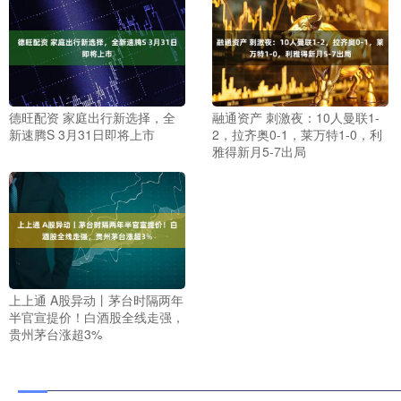
德旺配资 家庭出行新选择，全
融通资产 刺激夜：10人曼联1-
新速腾S 3月31日即将上市
2，拉齐奥0-1，莱万特1-0，利
雅得新月5-7出局
上上通 A股异动丨茅台时隔两年
半官宣提价！白酒股全线走强，
贵州茅台涨超3%