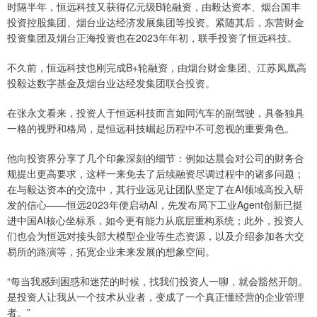
时隔半年，恒远科技又获得亿元级B轮融资，由毅达资本、烟台国丰
投资控股集团、烟台业达经济发展集团等投资。紧随其后，东营财金
投资集团及烟台正海投资也在2023年年初，联手投资了恒远科技。
不久前，恒远科技也刚完成B+轮融资，由烟台财金集团、江苏凤凰高
投毅达数字基金及烟台业达经发集团联合投资。
在张永文看来，投资人于恒远科技而言如同汽车的副驾驶，具备独具
一格的视野和格局，是恒远科技崛起历程中不可忽视的重要角色。
他向投资界分享了几个印象深刻的细节：例如达晨会对公司的财务合
规提出更高要求，这样一来免去了后续融资尽调过程中的诸多问题；
在与毅达资本的交流中，其行业远见让团队坚定了在AI领域高投入研
发的信心——恒远2023年便启动AI，先发布局下工业Agent创新已挺
进中国AI核心坐标系，如今更有能力从底层重构系统；此外，投资人
们也会为恒远对接头部大模型企业等生态资源，以及介绍参加各大交
易所的路演等，拓宽企业未来发展的想象空间。
“每当我感到困惑和迷茫的时候，找我们投资人一聊，就会豁然开朗。
是投资人让我从一个技术从业者，变成了一个真正懂经营的企业管理
者。”