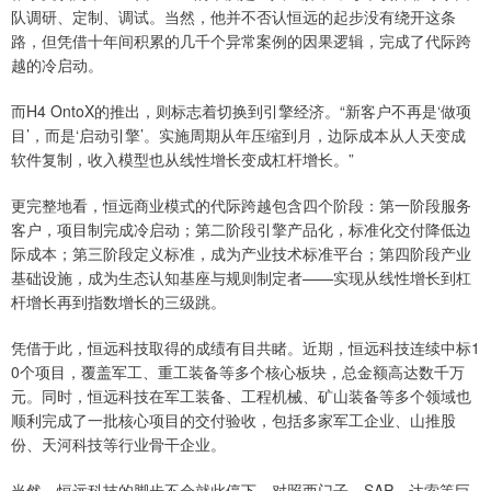
队调研、定制、调试。当然，他并不否认恒远的起步没有绕开这条
路，但凭借十年间积累的几千个异常案例的因果逻辑，完成了代际跨
越的冷启动。
而H4 OntoX的推出，则标志着切换到引擎经济。“新客户不再是‘做项
目’，而是‘启动引擎’。实施周期从年压缩到月，边际成本从人天变成
软件复制，收入模型也从线性增长变成杠杆增长。”
更完整地看，恒远商业模式的代际跨越包含四个阶段：第一阶段服务
客户，项目制完成冷启动；第二阶段引擎产品化，标准化交付降低边
际成本；第三阶段定义标准，成为产业技术标准平台；第四阶段产业
基础设施，成为生态认知基座与规则制定者——实现从线性增长到杠
杆增长再到指数增长的三级跳。
凭借于此，恒远科技取得的成绩有目共睹。近期，恒远科技连续中标1
0个项目，覆盖军工、重工装备等多个核心板块，总金额高达数千万
元。同时，恒远科技在军工装备、工程机械、矿山装备等多个领域也
顺利完成了一批核心项目的交付验收，包括多家军工企业、山推股
份、天河科技等行业骨干企业。
当然，恒远科技的脚步不会就此停下。对照西门子、SAP、达索等巨