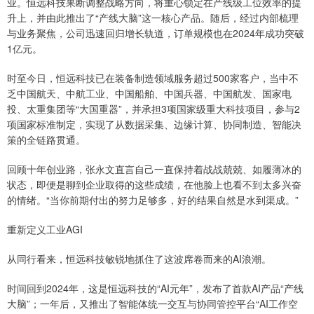
业。恒远科技果断调整战略方向，将重心锁定在产线级工位效率的提
升上，并由此推出了“产线大脑”这一核心产品。随后，经过内部梳理
与业务聚焦，公司迅速回归增长轨道，订单规模也在2024年成功突破
1亿元。
时至今日，恒远科技已在装备制造领域服务超过500家客户，当中不
乏中国航天、中航工业、中国船舶、中国兵器、中国航发、国家电
投、太重集团等“大国重器”，并承担3项国家级重大科技项目，参与2
项国家标准制定，实现了从数据采集、边缘计算、协同制造、智能决
策的全链路贯通。
回顾十年创业路，张永文直言自己一直保持着战战兢兢、如履薄冰的
状态，即便是聊到企业取得的这些成绩，在他脸上也看不到太多兴奋
的情绪。“当你前期付出的努力足够多，好的结果自然是水到渠成。”
重新定义工业AGI
从同行看来，恒远科技敏锐地抓住了这波席卷而来的AI浪潮。
时间回到2024年，这是恒远科技的“AI元年”，发布了首款AI产品“产线
大脑”；一年后，又推出了智能体统一交互与协同管控平台“AI工作空