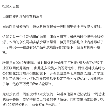
投资人云集
山东国资押注AI潜在独角兽
回顾以往融资历程，恒远科技在很长一段时间里鲜少与投资人接触。
这背后是一个主动选择的结果。张永文坦言，虽然当时受限于地域资
源，作为初创公司确实缺少融资渠道，但更重要的是企业内部形成了
一个共识——在没有好产品和成熟案例的前提下，融资时机并不成
熟。
转折点在2019年出现。彼时恒远科技蜂巢工厂H1刚刚入选工信部“工
业互联网优秀案例”，由此进入投资人的视野之中。而恒远科技当时办
公的孵化器隶属开创集团旗下，开创集团董事长周伯虎也因此早早注
意到了这家企业，恒远科技获奖后更坚定了他的投资信心，果断投出
了第一笔数百万元的Pre-A轮融资。
完成投资后，周伯虎对张永文说的一句话令他至今记忆犹新：“周总让
我放手去做，要坚持把自己想做的事情做好。同时要主动走出去，找
够100家投资机构，总会有伯乐出现。”