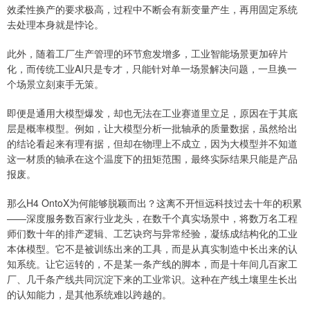
效柔性换产的要求极高，过程中不断会有新变量产生，再用固定系统
去处理本身就是悖论。
此外，随着工厂生产管理的环节愈发增多，工业智能场景更加碎片
化，而传统工业AI只是专才，只能针对单一场景解决问题，一旦换一
个场景立刻束手无策。
即便是通用大模型爆发，却也无法在工业赛道里立足，原因在于其底
层是概率模型。例如，让大模型分析一批轴承的质量数据，虽然给出
的结论看起来有理有据，但却在物理上不成立，因为大模型并不知道
这一材质的轴承在这个温度下的扭矩范围，最终实际结果只能是产品
报废。
那么H4 OntoX为何能够脱颖而出？这离不开恒远科技过去十年的积累
——深度服务数百家行业龙头，在数千个真实场景中，将数万名工程
师们数十年的排产逻辑、工艺诀窍与异常经验，凝练成结构化的工业
本体模型。它不是被训练出来的工具，而是从真实制造中长出来的认
知系统。让它运转的，不是某一条产线的脚本，而是十年间几百家工
厂、几千条产线共同沉淀下来的工业常识。这种在产线土壤里生长出
的认知能力，是其他系统难以跨越的。