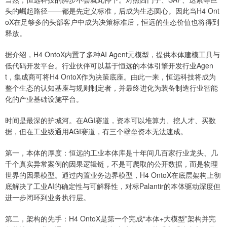
头的崛起路径——都是先定义标准，后成为生态圆心。因此当H4 Ont
oX在足够多的头部客户中成为决策标准后，恒远的生态价值也将得到
释放。
据介绍，H4 OntoX内置了多种AI Agent元模型，提供本体建模工具与
低代码开发平台。行业伙伴可以基于恒远的本体引擎开发行业Agen
t，集成商可将H4 OntoX作为决策底座。由此一来，恒远科技将成为
整个生态的认知基座与规则制定者，并最终进化为装备制造行业智能
化的产业基础设施平台。
时间是最深的护城河。在AGI赛道，资本可以堆算力、挖人才、买数
据，但在工业级通用AGI赛道，有三个壁垒资本无法速成。
第一，本体的厚度：恒远的工业本体库是十年间几百家行业龙头、几
千个真实异常案例的因果逻辑链，不是可爬取的公开数据，而是物理
世界的因果模型。通过内置业务边界模型，H4 OntoX在底层架构上彻
底解决了工业AI的确定性与可解释性，对标Palantir的本体驱动深度但
进一步闭环到业务执行层。
第二，架构的先手：H4 OntoX是第一个完成“本体+大模型”架构并完