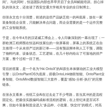
间”。与此同时，恒远团队内部也早早开启了全员AI赋能培训。担心掉
队的张永文，还攻读了西安交通大学相关专业的全日制博士。
但张永文也十分清楚，前述的这些产品缺乏统一的AI底座，放在一家
装备制造企业里，只能解决单点问题，而企业需要的是一个运作完整
的工业智能系统。
于是，在今年4月的汉诺威工博会上，令人印象深刻的一幕出现了：一
群欧洲工程师围在恒远科技展位的一块屏幕前，屏幕上的系统正在自
主推理一个从未排产过的新订单——没有预设脚本和人工干预，调取
了物料约束、设备状态、工艺逻辑，在几十秒内给出了可落地的排产
方案，整个过程一目了然。
背后的答案，是一个名为“H4 OntoX”的AI原生本体驱动的工业大模型
引擎：以OntoPlantOS为底座，搭载OntoLink物联智能、OntoPlant业
务智能、OntoMind数据智能三大套件，覆盖“感知-分析-执行”的完整
链条。
在张永文看来，传统工业AI在过去走了不少弯路，首当其冲的是流程
固定化。把最佳实践编码成标准流程的逻辑，在上世纪末是百试不
爽，但如今装备制造业进入“多品种、小批量、快交付”的模式，对高