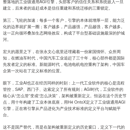
整落地的工业级通用AGI引擎，头部客户的信任关系和系统嵌入一旦
建立，后来者的追赶成本是信任重建和系统迁移的三重锁定。
第三，飞轮的加速：每多一个客户，引擎的本体就增厚一层，能力泛
化的边界就扩展一圈；客户越多，产品越强，产品越强，客户越多。
这一正向循环叠加生态网络效应，构成了平台型基础设施最深的护城
河。
宏大的愿景之下，在张永文心底里还埋藏着一份家国情怀。众所周
知，在燃油车时代，中国汽车工业追赶了三十年，核心部件都是国际
先发者定义的标准。新能源时代，电池电机电控重构了架构，中国车
企第一次站在了定义标准的位置。
眼下，工业AI也正在经历同样的时刻：上一代工业软件的核心是流程
管控，SAP、西门子、达索定义了所有规则；AGI时代，工业软件的
核心从“怎么管”变成“怎么决策”，架构被重新定义。恒远在这个历史节
点，用十年构建了工业本体底座，用H4 OntoX定义了工业级通用AGI
引擎，正在将引擎从产品进化为产业技术标准的定义平台与赋能平
台。
这不是国产替代，而是在架构被重新定义的历史窗口，定义下一代的