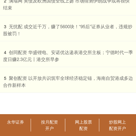
​满瑞网 美债及欧洲国债全线上扬 市场猜测伊朗战争或将很快
2
结束
​无忧配 成交近千万，赚了5600块！“95后”证券从业者，违规炒
3
股被罚！
​创同配资 华盛锂电、安诺优达递表港交所主板；宁德时代一季
4
度日赚2.3亿元丨港交所早参
​聚创配资 以开放共识筑牢全球经济稳定锚，海南自贸港成多边
5
合作新样本
永华证券
按月配资
网上股票
炒股网上
开户
配资
配资开户