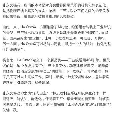
张永文强调，所谓的本体是对真实世界因果关系的结构化和表征化，
是把物理产线上真实的设备、物料、工艺，以及它们之间的约束关系
和因果链条，抽象成可被机器推理的认知框架。
由此一来，H4 OntoX一方面消除了AI幻觉，给通用智能装上工业常识
的骨架。当产线出现新异常，系统不是基于概率给出“可能性”，而是
基于因果链给出“确定性”，让每一步推理可追溯、可信任、可执行。
另一方面，H4 OntoX可以将能力泛化，即把一个人的认知，转化为整
个组织的资产。
换言之，H4 OntoX定义了一个新品类——工业级通用AGI引擎。更关
键的是，这个系统是“活”的。当业务变化，动态建模跟着变；老师傅
的经验，自动沉淀成“数字员工”的技能；下一次换产、异常处理，数
字员工可以自主完成工作。同时，新客户上线即训练本体，意味着客
户越多，引擎越强，壁垒越深。
张永文将这称之为“活态自主”，“标志着制造系统可以像生命体一样，
能适应、能认知、能进化，伴随着工厂中每天出现的新变量，能够实
时调整迭代。”复盘下来，恒远科技完成了工业AGI从“能说”到“能做”的
关键一跃。