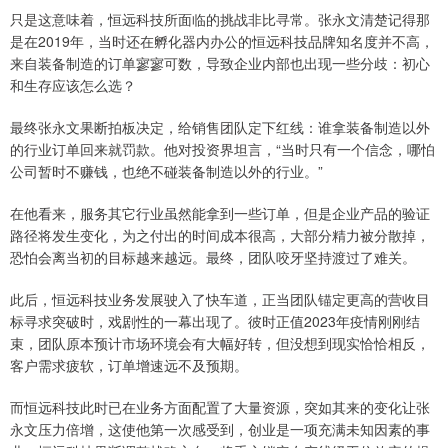
只是这意味着，恒远科技所面临的挑战非比寻常。张永文清楚记得那
是在2019年，当时还在孵化器内办公的恒远科技品牌知名度并不高，
来自装备制造的订单寥寥可数，导致企业内部也出现一些分歧：初心
和生存应该怎么选？
最终张永文果断拍板决定，给销售团队定下红线：谁拿装备制造以外
的行业订单回来就罚款。他对投资界坦言，“当时只有一个信念，哪怕
公司暂时不赚钱，也绝不碰装备制造以外的行业。”
在他看来，服务其它行业虽然能拿到一些订单，但是企业产品的验证
路径将发生变化，为之付出的时间成本很高，大部分精力被分散掉，
恐怕会离当初的目标越来越远。最终，团队咬牙坚持渡过了难关。
此后，恒远科技业务发展驶入了快车道，正当团队锚定更高的营收目
标寻求突破时，戏剧性的一幕出现了。彼时正值2023年疫情刚刚结
束，团队原本预计市场环境会有大幅好转，但没想到现实恰恰相反，
客户需求疲软，订单增速远不及预期。
而恒远科技此时已在业务方面配置了大量资源，突如其来的变化让张
永文压力倍增，这使他第一次感受到，创业是一项充满未知因素的事