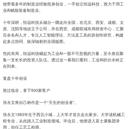
他带着多年的制造业经验投身创业，一手创立恒远科技，致力于用工
业AI赋能装备制造业。
十年深耕，恒远科技从烟台一隅走向全国，在北京、西安、成都、太
原、沈阳等地设立子公司，并在西安、成都双城布局研发中心，汇聚
百余名AI人才，专注人工智能理论、方法及工具的原创性研究，构建
起多点协同、纵深辐射的全国版图。
凭此布局，恒远科技崛起为工业AI一股不可忽视的力量，至今身后聚
集一支长长的投资人队伍。透过这一幕我们看到，工业AI的分水岭正
在到来。
复盘十年创业
熬过低谷，拿下500家客户
张永文将自己称作是一个“天生的创业者”。
张永文1983年生于西北小城，上大学才首次走出家乡。大学读机械工
程专业，从此踏入工业制造领域。毕业后，他便进入富士康集团录
用，担任工艺工程师。