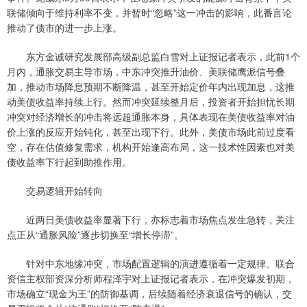
联储倾向于维持利率不变，并暂时“忽略”这一冲击的影响，此番言论
推动了债市的进一步上涨。
东方金诚研究发展部高级副总监白雪对上证报记者表示，此前1个
月内，通胀交易主导市场，中东冲突推升油价、美联储鹰派信号叠
加，推动市场降息预期不断降温，甚至开始定价年内出现加息，这推
动美债收益率持续上行。然而冲突延续整月后，投资者开始担忧长期
冲突对经济增长的冲击将远超通胀本身，具体表现在美债收益率对油
价上涨的反应开始钝化，甚至出现下行。此外，美债市场此前过度看
空，存在估值修复需求，机构开始逢高布局，这一技术性因素也对美
债收益率下行起到助推作用。
交易逻辑开始转向
近两日美债收益率显著下行，亦标志着市场焦点发生急转，关注
点正从“通胀风险”逐步切换至“增长停滞”。
针对中东地缘冲突，市场配置逻辑的演进遵循着一定规律。联合
资信主权部资深分析师程泽宇对上证报记者表示，在冲突爆发初期，
市场确立“现金为王”的防御基调，后续随着经济衰退信号的确认，交