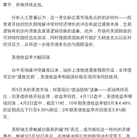
攀升、价格持续走低。
分析人士普遍认为，这一变化标志着市场焦点的初步转向——投
资者开始担忧长期地缘冲突对经济增长的冲击将超过通胀本身，交易
逻辑有初步向滞胀及衰退逻辑切换的迹象。此外，市场对美国财政的
可持续性隐忧也在加深，同时预期美国政府可能扩大财政支出以应对
经济压力，从而进一步推升债务负担与期限溢价。
美债收益率大幅回落
自中东地缘冲突爆发以来，油价上涨致使通胀预期升温，全球债
市定价“通胀交易”，美债收益率和能源价格呈现同涨同跌格局。
而3月末的美债市场，却显现出“债油脱钩”迹象——原油维持高
位，但美债价格开始反弹，收益率转跌。4月1日盘中，美债收益率继
续回落，4月2日盘中，截至11时，10年期美债收益率较3月末4.48%
的近期高位下行至4.35%附近；2年期美债收益率亦回落至3.8%附
近。
美联储主席鲍威尔最新的偏“鸽”表态，成为催化这一转向的关键
事件。鲍威尔3月30日表示，在地缘冲突引发的能源冲击背景下，美