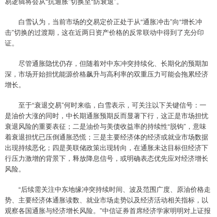
易逻辑将会从“抗通胀”切换至“防衰退”。
白雪认为，当前市场的交易定价正处于从“通胀冲击”向“增长冲
击”切换的过渡期，这在近两日资产价格的反常联动中得到了充分印
证。
尽管通胀隐忧仍存，但随着对中东冲突持续化、长期化的预期加
深，市场开始担忧能源价格飙升与高利率的双重压力可能会拖累经济
增长。
至于“衰退交易”何时来临，白雪表示，可关注以下关键信号：一
是油价大涨的同时，中长期通胀预期反而显著下行，这正是市场担忧
衰退风险的重要表征；二是油价与美债收益率的持续性“脱钩”，意味
着衰退担忧已压倒通胀恐慌；三是主要经济体的经济或就业市场数据
出现持续恶化；四是美联储政策出现转向，在通胀未达目标但经济下
行压力激增的背景下，释放降息信号，或明确表态优先应对经济增长
风险。
“后续需关注中东地缘冲突持续时间、波及范围广度、原油价格走
势、主要经济体通胀读数、就业市场走势以及经济活动相关指标，以
观察各国通胀与经济增长风险。”中信证券首席经济学家明明对上证报