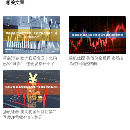
相关文章
華鑫證券 欧洲官员哀叹：北约
扬帆优配 美债价格反弹 市场交
已经“瘫痪”，连会议都开不了
易逻辑悄然转向
扬帆证券 美高梅国际酒店第二
季度净营收440亿美元