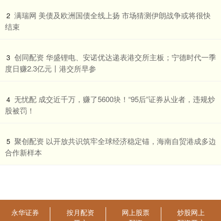
​满瑞网 美债及欧洲国债全线上扬 市场猜测伊朗战争或将很快
2
结束
​创同配资 华盛锂电、安诺优达递表港交所主板；宁德时代一季
3
度日赚2.3亿元丨港交所早参
​无忧配 成交近千万，赚了5600块！“95后”证券从业者，违规炒
4
股被罚！
​聚创配资 以开放共识筑牢全球经济稳定锚，海南自贸港成多边
5
合作新样本
永华证券
按月配资
网上股票
炒股网上