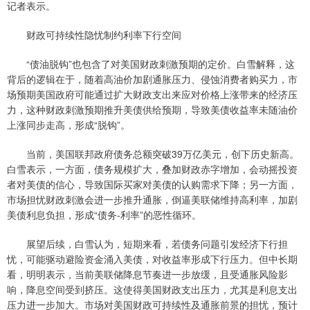
记者表示。
财政可持续性隐忧制约利率下行空间
“债油脱钩”也包含了对美国财政刺激预期的定价。白雪解释，这
背后的逻辑在于，随着高油价加剧通胀压力、侵蚀消费者购买力，市
场预期美国政府可能通过扩大财政支出来应对价格上涨带来的经济压
力，这种财政刺激预期推升美债供给预期，导致美债收益率未随油价
上涨同步走高，形成“脱钩”。
当前，美国联邦政府债务总额突破39万亿美元，创下历史新高。
白雪表示，一方面，债务规模扩大，叠加财政赤字增加，会动摇投资
者对美债的信心，导致国际买家对美债的认购需求下降；另一方面，
市场担忧财政刺激会进一步推升通胀，倒逼美联储维持高利率，加剧
美债利息负担，形成“债务-利率”的恶性循环。
展望后续，白雪认为，短期来看，若债务问题引发经济下行担
忧，可能驱动避险资金涌入美债，对收益率形成下行压力。但中长期
看，明明表示，当前美联储降息节奏进一步放缓，且受通胀风险影
响，降息空间受到挤压。这使得美国财政支出压力，尤其是利息支出
压力进一步加大。市场对美国财政可持续性及通胀前景的担忧，预计