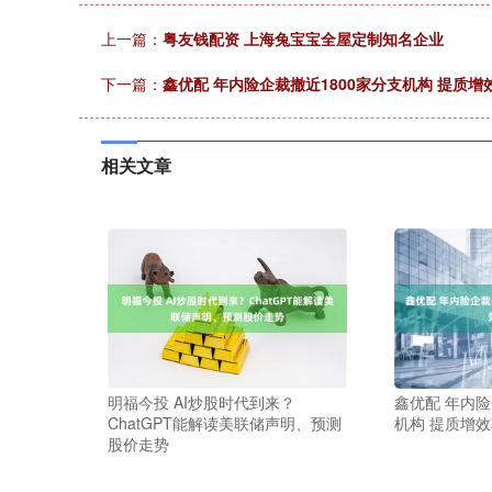
上一篇：
粤友钱配资 上海兔宝宝全屋定制知名企业
下一篇：
鑫优配 年内险企裁撤近1800家分支机构 提质增
相关文章
明福今投 AI炒股时代到来？
鑫优配 年内险
ChatGPT能解读美联储声明、预测
机构 提质增
股价走势