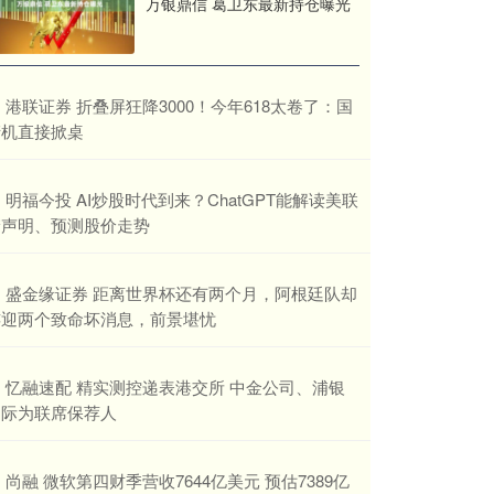
万银鼎信 葛卫东最新持仓曝光
​港联证券 折叠屏狂降3000！今年618太卷了：国
产机直接掀桌
​明福今投 AI炒股时代到来？ChatGPT能解读美联
储声明、预测股价走势
​盛金缘证券 距离世界杯还有两个月，阿根廷队却
连迎两个致命坏消息，前景堪忧
​忆融速配 精实测控递表港交所 中金公司、浦银
国际为联席保荐人
​尚融 微软第四财季营收7644亿美元 预估7389亿