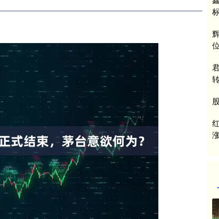
转
股
红