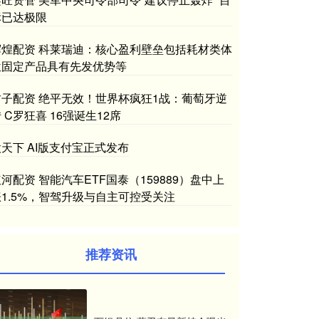
标已达极限
辉煌配资 科莱瑞迪：核心盈利壁垒包括耗材类体
位固定产品具有先发优势等
君子配资 绝平无效！世界杯疯狂1战：葡萄牙逆
 C罗狂喜 16强诞生12席
天下 AI版支付宝正式发布
河配资 智能汽车ETF国泰（159889）盘中上
涨1.5%，智驾升级与自主可控受关注
推荐资讯