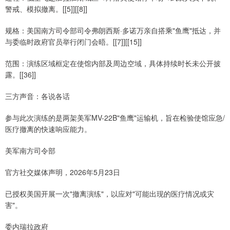
警戒、模拟撤离。[[5]][[8]]
规格：美国南方司令部司令弗朗西斯·多诺万亲自搭乘"鱼鹰"抵达，并
与委临时政府官员举行闭门会晤。[[7]][[15]]
范围：演练区域框定在使馆内部及周边空域，具体持续时长未公开披
露。[[36]]
三方声音：各说各话
参与此次演练的是两架美军MV-22B"鱼鹰"运输机，旨在检验使馆应急/
医疗撤离的快速响应能力。
美军南方司令部
官方社交媒体声明，2026年5月23日
已授权美国开展一次"撤离演练"，以应对"可能出现的医疗情况或灾
害"。
委内瑞拉政府