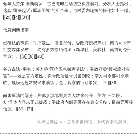
领导人劳尔·卡斯特罗，古巴随即启动防空实弹演习。分析人士指出，
这套"司法起诉+军事压境"的组合拳，与对委内瑞拉的操作如出一辙。
[[29]][[4]][[31]]
信息判断指南
已确认的事实：军演发生、装备型号、委政府授权声明、南方司令部
社交媒体发布——均有多方原始信源（新华社、美联社、南方司令部
官方）。[[6]][[8]][[23]]
各方说法≠事实：美方称"医疗应急撤离演练"，委政府称"授权应对灾
害"——这是官方定性，实际政治信号另当别论；南方司令部司令亲
临、规模远超常规民事演练，是可观察的行动事实。[[7]][[36]]
尚未厘清的部分：具体参演地面兵力人数未公开；美方"三阶段计
划"具体内容未正式披露；委政府内部是否存在真实分歧，目前无可核
信源。[[36]][[7]]
永华证券提示：文章来自网络，不代表本站观点。