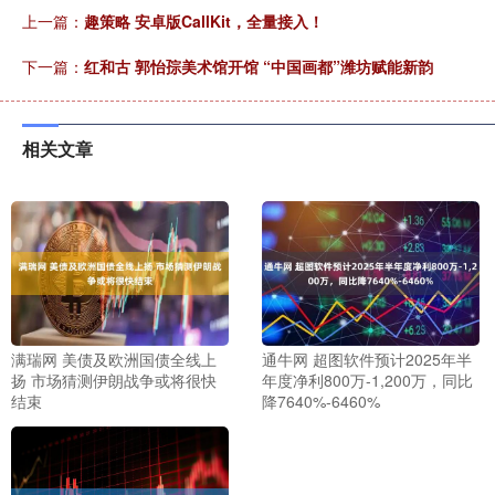
上一篇：
趣策略 安卓版CallKit，全量接入！
下一篇：
红和古 郭怡孮美术馆开馆 “中国画都”潍坊赋能新韵
相关文章
满瑞网 美债及欧洲国债全线上
通牛网 超图软件预计2025年半
扬 市场猜测伊朗战争或将很快
年度净利800万-1,200万，同比
结束
降7640%-6460%