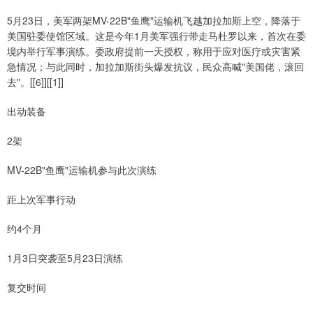
5月23日，美军两架MV-22B"鱼鹰"运输机飞越加拉加斯上空，降落于
美国驻委使馆区域。这是今年1月美军强行带走马杜罗以来，首次在委
境内举行军事演练。委政府提前一天授权，称用于应对医疗或灾害紧
急情况；与此同时，加拉加斯街头爆发抗议，民众高喊"美国佬，滚回
去"。[[6]][[1]]
出动装备
2架
MV-22B"鱼鹰"运输机参与此次演练
距上次军事行动
约4个月
1月3日突袭至5月23日演练
复交时间