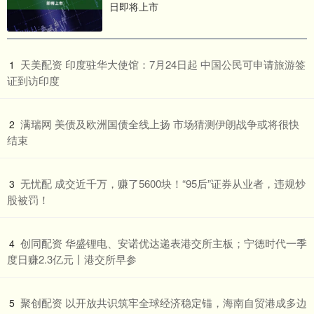
日即将上市
​天美配资 印度驻华大使馆：7月24日起 中国公民可申请旅游签
1
证到访印度
​满瑞网 美债及欧洲国债全线上扬 市场猜测伊朗战争或将很快
2
结束
​无忧配 成交近千万，赚了5600块！“95后”证券从业者，违规炒
3
股被罚！
​创同配资 华盛锂电、安诺优达递表港交所主板；宁德时代一季
4
度日赚2.3亿元丨港交所早参
​聚创配资 以开放共识筑牢全球经济稳定锚，海南自贸港成多边
5