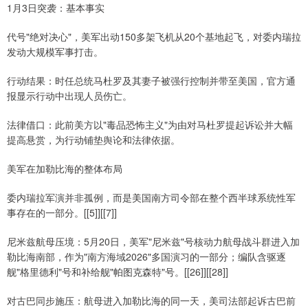
1月3日突袭：基本事实
代号"绝对决心"，美军出动150多架飞机从20个基地起飞，对委内瑞拉
发动大规模军事打击。
行动结果：时任总统马杜罗及其妻子被强行控制并带至美国，官方通
报显示行动中出现人员伤亡。
法律借口：此前美方以"毒品恐怖主义"为由对马杜罗提起诉讼并大幅
提高悬赏，为行动铺垫舆论和法律依据。
美军在加勒比海的整体布局
委内瑞拉军演并非孤例，而是美国南方司令部在整个西半球系统性军
事存在的一部分。[[5]][[7]]
尼米兹航母压境：5月20日，美军"尼米兹"号核动力航母战斗群进入加
勒比海南部，作为"南方海域2026"多国演习的一部分；编队含驱逐
舰"格里德利"号和补给舰"帕图克森特"号。[[26]][[28]]
对古巴同步施压：航母进入加勒比海的同一天，美司法部起诉古巴前