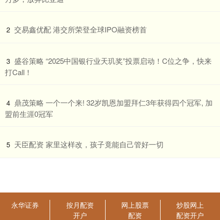
​交易鑫优配 港交所荣登全球IPO融资榜首
2
​盛谷策略 “2025中国银行业天玑奖”投票启动！C位之争，快来
3
打Call！
​鼎茂策略 一个一个来! 32岁凯恩加盟拜仁3年获得四个冠军, 加
4
盟前生涯0冠军
​天臣配资 家里这样改，孩子竟能自己管好一切
5
永华证券
按月配资
网上股票
炒股网上
开户
配资
配资开户