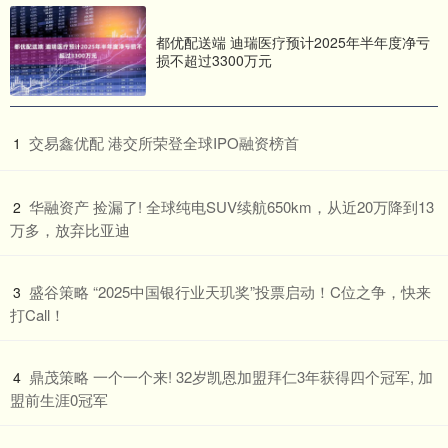
都优配送端 迪瑞医疗预计2025年半年度净亏
损不超过3300万元
​交易鑫优配 港交所荣登全球IPO融资榜首
1
​华融资产 捡漏了! 全球纯电SUV续航650km，从近20万降到13
2
万多，放弃比亚迪
​盛谷策略 “2025中国银行业天玑奖”投票启动！C位之争，快来
3
打Call！
​鼎茂策略 一个一个来! 32岁凯恩加盟拜仁3年获得四个冠军, 加
4
盟前生涯0冠军