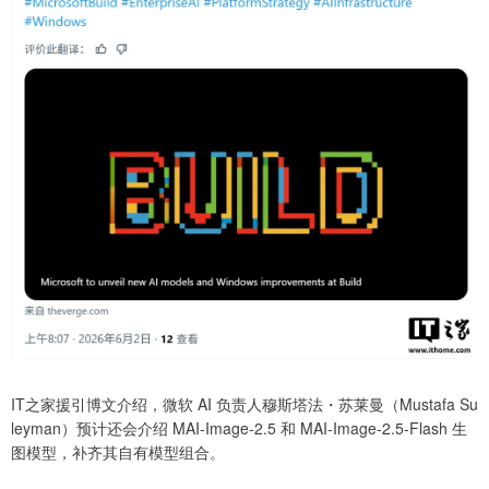
IT之家援引博文介绍，微软 AI 负责人穆斯塔法・苏莱曼（Mustafa Su
leyman）预计还会介绍 MAI-Image-2.5 和 MAI-Image-2.5-Flash 生
图模型，补齐其自有模型组合。