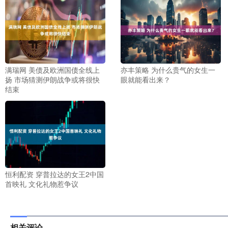
满瑞网 美债及欧洲国债全线上
亦丰策略 为什么贵气的女生一
扬 市场猜测伊朗战争或将很快
眼就能看出来？
结束
恒利配资 穿普拉达的女王2中国
首映礼 文化礼物惹争议
相关评论