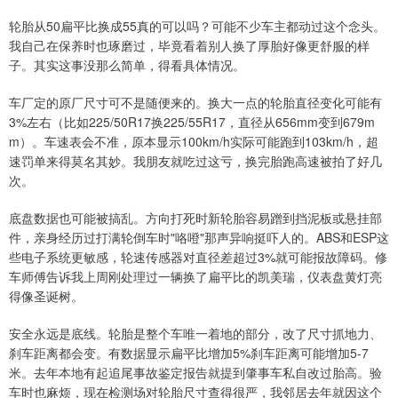
轮胎从50扁平比换成55真的可以吗？可能不少车主都动过这个念头。
我自己在保养时也琢磨过，毕竟看着别人换了厚胎好像更舒服的样
子。其实这事没那么简单，得看具体情况。
车厂定的原厂尺寸可不是随便来的。换大一点的轮胎直径变化可能有
3%左右（比如225/50R17换225/55R17，直径从656mm变到679m
m）。车速表会不准，原本显示100km/h实际可能跑到103km/h，超
速罚单来得莫名其妙。我朋友就吃过这亏，换完胎跑高速被拍了好几
次。
底盘数据也可能被搞乱。方向打死时新轮胎容易蹭到挡泥板或悬挂部
件，亲身经历过打满轮倒车时"咯噔"那声异响挺吓人的。ABS和ESP这
些电子系统更敏感，轮速传感器对直径差超过3%就可能报故障码。修
车师傅告诉我上周刚处理过一辆换了扁平比的凯美瑞，仪表盘黄灯亮
得像圣诞树。
安全永远是底线。轮胎是整个车唯一着地的部分，改了尺寸抓地力、
刹车距离都会变。有数据显示扁平比增加5%刹车距离可能增加5-7
米。去年本地有起追尾事故鉴定报告就提到肇事车私自改过胎高。验
车时也麻烦，现在检测场对轮胎尺寸查得很严，我邻居去年就因这个