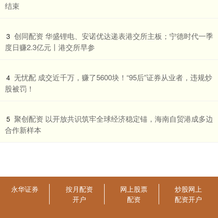
结束
​创同配资 华盛锂电、安诺优达递表港交所主板；宁德时代一季
3
度日赚2.3亿元丨港交所早参
​无忧配 成交近千万，赚了5600块！“95后”证券从业者，违规炒
4
股被罚！
​聚创配资 以开放共识筑牢全球经济稳定锚，海南自贸港成多边
5
合作新样本
永华证券
按月配资
网上股票
炒股网上
开户
配资
配资开户